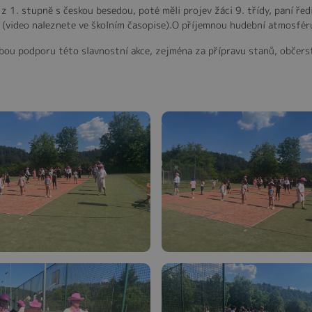
 1. stupně s českou besedou, poté měli projev žáci 9. třídy, paní ředi
k (video naleznete ve školním časopise).O příjemnou hudební atmosfér
bou podporu této slavnostní akce, zejména za přípravu stanů, občerst