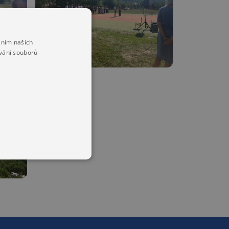
áním našich
vání souborů