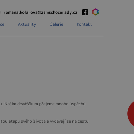
1
romana.kolarova@zsmschocerady.cz
ce
Aktuality
Galerie
Kontakt
féru. Našim deváťákům přejeme mnoho úspěchů
žitou etapu svého života a vydávají se na cestu