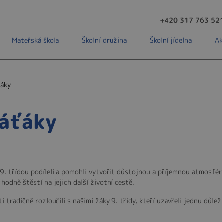
+420 317 763 52
Mateřská škola
Školní družina
Školní jídelna
Ak
ťáky
váťáky
s 9. třídou podíleli a pomohli vytvořit důstojnou a příjemnou atmos
hodně štěstí na jejich další životní cestě.
 tradičně rozloučili s našimi žáky 9. třídy, kteří uzavřeli jednu důle