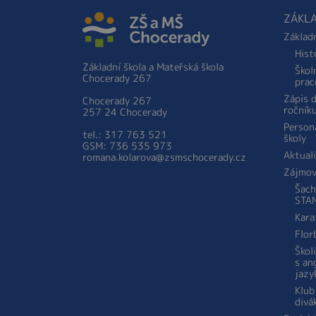
ZÁKLA
Základ
Hist
Základní škola a Mateřská škola
Škol
Chocerady 267
prac
Zápis 
Chocerady 267
ročník
257 24 Chocerady
Person
tel.: 317 763 521
školy
GSM: 736 535 973
Aktual
romana.kolarova@zsmschocerady.cz
Zájmov
Šach
STA
Kara
Flor
Škol
s an
jazy
Klub
divá