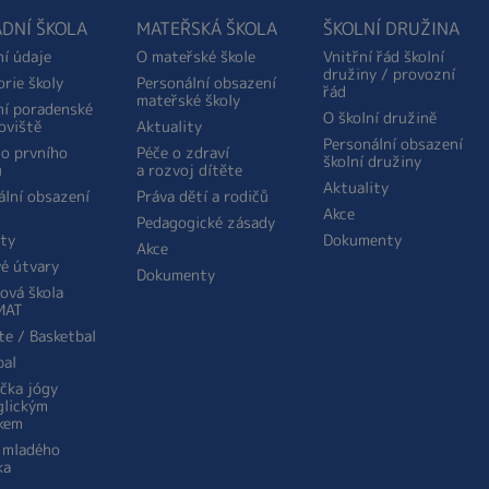
DNÍ ŠKOLA
MATEŘSKÁ ŠKOLA
ŠKOLNÍ DRUŽINA
ní údaje
O mateřské škole
Vnitřní řád školní
družiny / provozní
orie školy
Personální obsazení
řád
mateřské školy
ní poradenské
O školní družině
oviště
Aktuality
Personální obsazení
do prvního
Péče o zdraví
školní družiny
u
a rozvoj dítěte
Aktuality
ální obsazení
Práva dětí a rodičů
Akce
Pedagogické zásady
ity
Dokumenty
Akce
é útvary
Dokumenty
ová škola
MAT
te / Basketbal
bal
ička jógy
glickým
kem
 mladého
ka