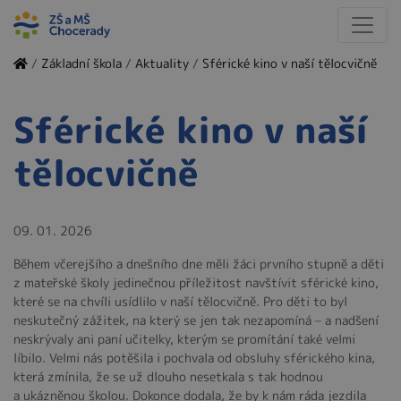
/
Základní škola
/
Aktuality
/
Sférické kino v naší tělocvičně
Sférické kino v naší
tělocvičně
09. 01. 2026
Během včerejšího a dnešního dne měli žáci prvního stupně a děti
z mateřské školy jedinečnou příležitost navštívit sférické kino,
které se na chvíli usídlilo v naší tělocvičně. Pro děti to byl
neskutečný zážitek, na který se jen tak nezapomíná – a nadšení
neskrývaly ani paní učitelky, kterým se promítání také velmi
líbilo. Velmi nás potěšila i pochvala od obsluhy sférického kina,
která zmínila, že se už dlouho nesetkala s tak hodnou
a ukázněnou školou. Dokonce dodala, že by k nám ráda jezdila