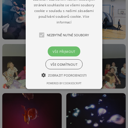
stránek souhlasíte se všemi soubory
cookie v souladu s našimi zásadami
používání souborů cookie.
Více
informací
NEZBYTNĚ NUTNÉ SOUBORY
VŠE PŘIJMOUT
VŠE ODMÍTNOUT
ZOBRAZIT PODROBNOSTI
POWERED BY COOKIESCRIPT