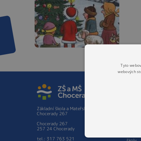
Tyto webov
webových st
ZÁKLA
Základ
Hist
Základní škola a Mateřská škola
Škol
Chocerady 267
prac
Zápis 
Chocerady 267
ročník
257 24 Chocerady
Person
tel.: 317 763 521
školy