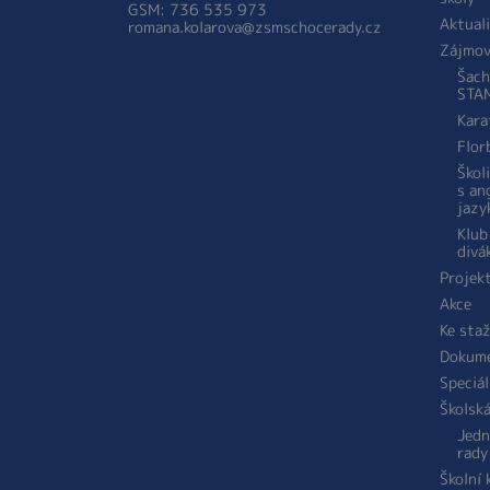
GSM: 736 535 973
Aktual
romana.kolarova@zsmschocerady.cz
Zájmov
Šach
STA
Kara
Flor
Škol
s an
jazy
Klub
divá
Projek
Akce
Ke sta
Dokum
Speciál
Školsk
Jedn
rady
Školní