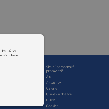
áním našich
vání souborů
ŠKOLNÍ JÍDELNA
Školní poradenské
pracoviště
O jídelně
Akce
Personální obsazení
Aktuality
školní jídelny
Galerie
Jídelníček
Granty a dotace
Cena stravného
GDPR
Cookies