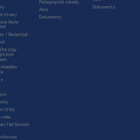
Pedagogické zásady
ity
Dokumenty
Akce
é útvary
Dokumenty
ová škola
MAT
te / Basketbal
bal
ička jógy
glickým
kem
 mladého
ka
ty
žení
enty
ní třídy
á rada
ací řád školské
 knihovna