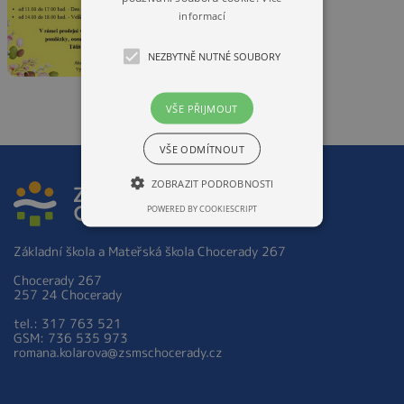
informací
NEZBYTNĚ NUTNÉ SOUBORY
VŠE PŘIJMOUT
VŠE ODMÍTNOUT
ZOBRAZIT PODROBNOSTI
POWERED BY COOKIESCRIPT
Základní škola a Mateřská škola Chocerady 267
Chocerady 267
257 24 Chocerady
tel.: 317 763 521
GSM: 736 535 973
romana.kolarova@zsmschocerady.cz