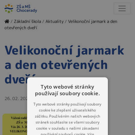
/
Základní škola
/
Aktuality
/
Velikonoční jarmark a den
otevřených dveří
Velikonoční jarmark
a den otevřených
dveří
Tyto webové stránky
používají soubory cookie.
26. 02. 2024
Tyto webové stránky používají soubory
cookie ke zlepšení uživatelského
zážitku. Používáním našich webových
stránek souhlasíte se všemi soubory
cookie v souladu s našimi zásadami
používání souborů cookie.
Více