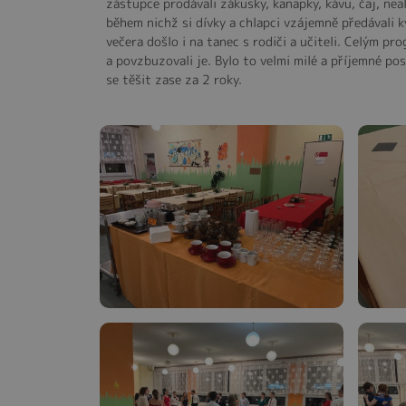
zástupce prodávali zákusky, kanapky, kávu, čaj, neal
během nichž si dívky a chlapci vzájemně předávali kv
večera došlo i na tanec s rodiči a učiteli. Celým pr
a povzbuzovali je. Bylo to velmi milé a příjemné po
se těšit zase za 2 roky.