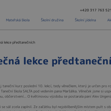
+420 317 763 52
Mateřská škola
Školní družina
Školní jídelna
Ak
ná lekce předtanečních
ečná lekce předtanečn
 taneční kurz poslední 10. lekcí, tedy věnečkem, který je určen pro ro
 Taneční škola SALTA pod vedením pana Maršálka. Věneček jsme si uspoř
bu, občerstvení... O květinovou výzdobu se postarala paní Alex Ungerov
li se sál zcela zaplnil. Ze začátku byl nejoblíbenějším místem pult s 