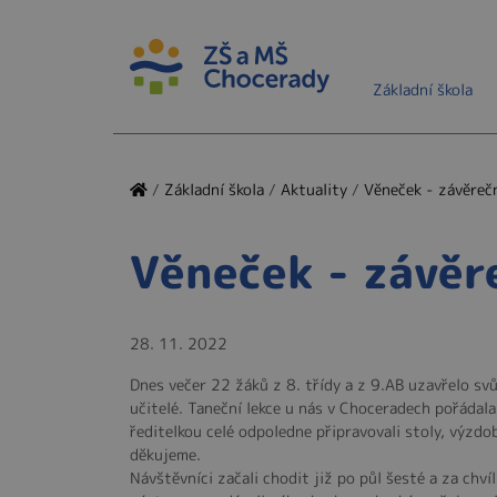
Základní škola
/
Základní škola
/
Aktuality
/
Věneček - závěreč
Věneček - závěr
28. 11. 2022
Dnes večer 22 žáků z 8. třídy a z 9.AB uzavřelo svůj
učitelé. Taneční lekce u nás v Choceradech pořádala
ředitelkou celé odpoledne připravovali stoly, výzdo
děkujeme.
Návštěvníci začali chodit již po půl šesté a za chví