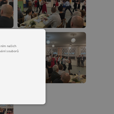
áním našich
vání souborů