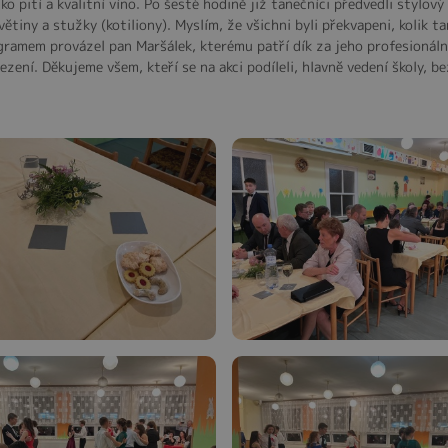
ko pití a kvalitní víno. Po šesté hodině již tanečníci předvedli stylov
ětiny a stužky (kotiliony). Myslím, že všichni byli překvapeni, kolik t
ogramem provázel pan Maršálek, kterému patří dík za jeho profesionální
sezení. Děkujeme všem, kteří se na akci podíleli, hlavně vedení školy,