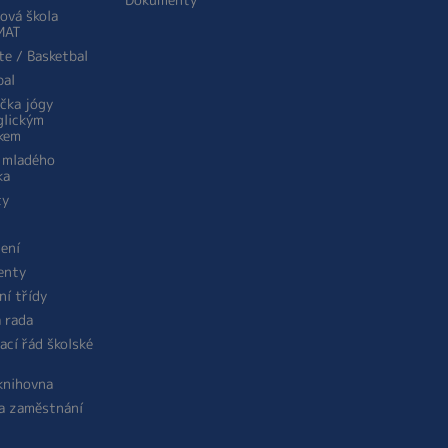
ová škola
MAT
te / Basketbal
bal
ička jógy
glickým
kem
 mladého
ka
ty
žení
enty
ní třídy
á rada
ací řád školské
 knihovna
a zaměstnání