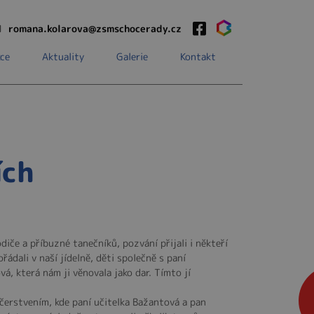
1
romana.kolarova@zsmschocerady.cz
ce
Aktuality
Galerie
Kontakt
ích
diče a příbuzné tanečníků, pozvání přijali i někteří
ádali v naší jídelně, děti společně s paní
á, která nám ji věnovala jako dar. Tímto jí
občerstvením, kde paní učitelka Bažantová a pan