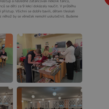
ý nástup a následně zatancovali několik tanců,
anců se děti za 9 lekcí dokázaly naučit. V průběhu
 přístup. Všichni se dobře bavili, dětem tleskali
 bez něhož by se věneček nemohl uskutečnit. Budeme