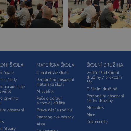
DNÍ ŠKOLA
MATEŘSKÁ ŠKOLA
ŠKOLNÍ DRUŽINA
ní údaje
O mateřské škole
Vnitřní řád školní
družiny / provozní
orie školy
Personální obsazení
řád
mateřské školy
ní poradenské
O školní družině
oviště
Aktuality
Personální obsazení
do prvního
Péče o zdraví
školní družiny
u
a rozvoj dítěte
Aktuality
ální obsazení
Práva dětí a rodičů
Akce
Pedagogické zásady
ity
Dokumenty
Akce
é útvary
Dokumenty