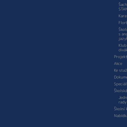
Šach
STA
Kara
Flor
Škol
s an
jazy
Klub
divá
Projek
Akce
Ke sta
Dokum
Speciál
Školsk
Jedn
rady
Školní
Nabídk