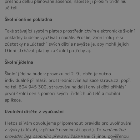
přesnou délku plánované absence, napište ji prosím třídnímu
učiteli.
Školní online pokladna
Také stávající systém plateb prostřednictvím elektronické školní
pokladny budeme využívat i nadále. Prosím, zkontrolujte si
zůstatky na „účtech“ svých dětí a navyšte je, aby mohli jejich
třídní strhávat platby za školní potřeby aj.
Školní jídelna
Školní jídelna bude v provozu od 2. 9., oběd je nutno
individuálně přihlásit prostřednictvím aplikace strava.cz, popř.
na tel. 604 945 300, stravování na další dny si děti přihlásí
první školní den s pomocí svých třídních učitelů a mobilní
aplikace.
Uvolnění dítěte z vyučování
I letos si Vám dovolujeme připomenout pravidla pro uvolňování
z výuky (k lékaři, v případě nevolnosti apod.). To
není možné
provádět bez osobního převzetí žáka
Vámi či jinou pověřenou