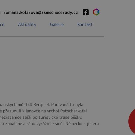
1
romana.kolarova@zsmschocerady.cz
ce
Aktuality
Galerie
Kontakt
kanských můstků Bergisel. Podívaná to byla
se přesunuli k lanovce na vrchol Patscherkofel
ezistanice sešli po turistické trase pěšky.
si zabalíme a ráno vyrážíme směr Německo - jezero