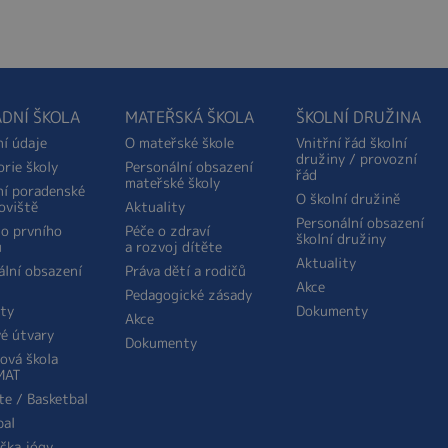
DNÍ ŠKOLA
MATEŘSKÁ ŠKOLA
ŠKOLNÍ DRUŽINA
ní údaje
O mateřské škole
Vnitřní řád školní
družiny / provozní
orie školy
Personální obsazení
řád
mateřské školy
ní poradenské
O školní družině
oviště
Aktuality
Personální obsazení
do prvního
Péče o zdraví
školní družiny
u
a rozvoj dítěte
Aktuality
ální obsazení
Práva dětí a rodičů
Akce
Pedagogické zásady
ity
Dokumenty
Akce
é útvary
Dokumenty
ová škola
MAT
te / Basketbal
bal
ička jógy