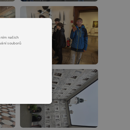
áním našich
vání souborů