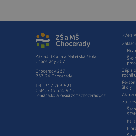
ZÁKLA
Základ
Hist
Základní škola a Mateřská škola
Škol
Chocerady 267
prac
Zápis 
Chocerady 267
ročník
257 24 Chocerady
Person
tel.: 317 763 521
školy
GSM: 736 535 973
Aktual
romana.kolarova@zsmschocerady.cz
Zájmov
Šach
STA
Kara
Flor
Škol