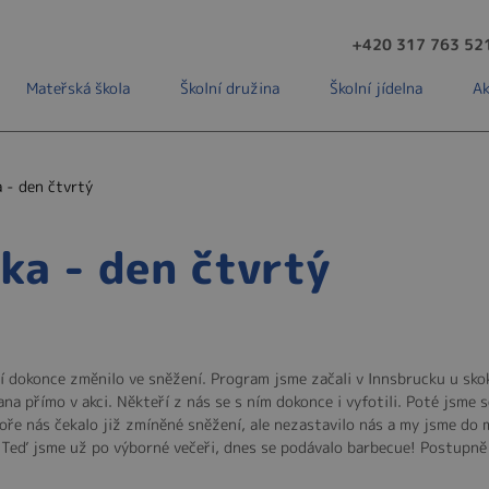
+420 317 763 52
Mateřská škola
Školní družina
Školní jídelna
Ak
 - den čtvrtý
ka - den čtvrtý
í dokonce změnilo ve sněžení. Program jsme začali v Innsbrucku u sko
na přímo v akci. Někteří z nás se s ním dokonce i vyfotili. Poté jsme 
oře nás čekalo již zmíněné sněžení, ale nezastavilo nás a my jsme do m
Teď jsme už po výborné večeři, dnes se podávalo barbecue! Postupně 