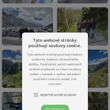
Tyto webové stránky
používají soubory cookie.
Tyto webové stránky používají soubory
cookie ke zlepšení uživatelského
zážitku. Používáním našich webových
stránek souhlasíte se všemi soubory
cookie v souladu s našimi zásadami
používání souborů cookie.
Více
informací
NEZBYTNĚ NUTNÉ SOUBORY
VŠE PŘIJMOUT