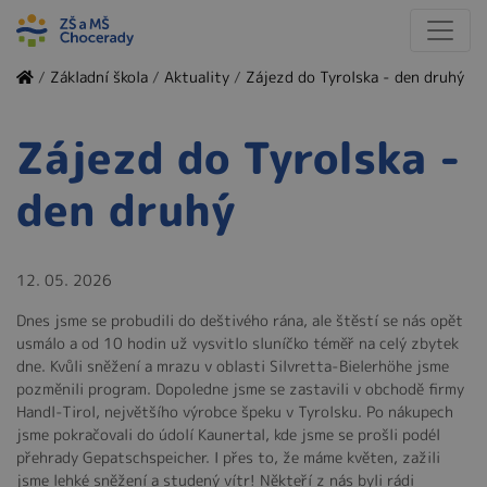
/
Základní škola
/
Aktuality
/
Zájezd do Tyrolska - den druhý
Zájezd do Tyrolska -
den druhý
12. 05. 2026
Dnes jsme se probudili do deštivého rána, ale štěstí se nás opět
usmálo a od 10 hodin už vysvitlo sluníčko téměř na celý zbytek
dne. Kvůli sněžení a mrazu v oblasti Silvretta-Bielerhöhe jsme
pozměnili program. Dopoledne jsme se zastavili v obchodě firmy
Handl-Tirol, největšího výrobce špeku v Tyrolsku. Po nákupech
jsme pokračovali do údolí Kaunertal, kde jsme se prošli podél
přehrady Gepatschspeicher. I přes to, že máme květen, zažili
jsme lehké sněžení a studený vítr! Někteří z nás byli rádi