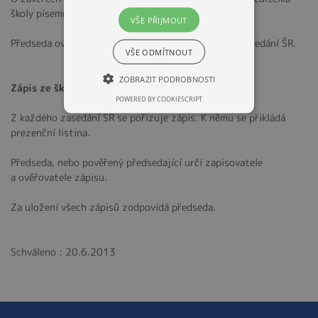
školy písemně, bez zbytečného odkladu.
VŠE PŘIJMOUT
Předseda ověřuje plnění závěrů z předcházejícího zasedání ŠR.
VŠE ODMÍTNOUT
ZOBRAZIT PODROBNOSTI
Zápis ze školské rady
POWERED BY COOKIESCRIPT
Z každého zasedání ŠR se pořizuje zápis. K němu se přikládá
prezenční listina.
Předseda, nebo pověřený předsedající určí zapisovatele
a ověřovatele zápisu.
Za uložení všech zápisů zodpovídá předseda.
Schváleno : 20.6.2013