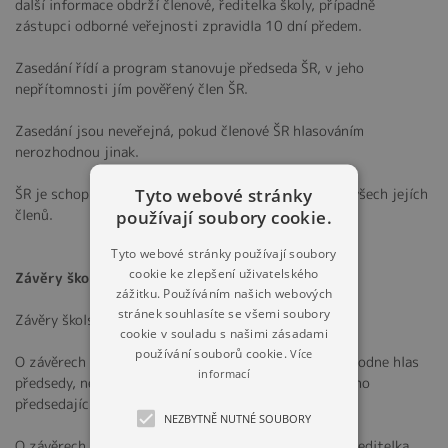
další informace obdrží členové, ředitelka školy, případně
zástupci odborné veřejnosti zpravidla 10 dní předem.
Zasedání řídí a program stanovuje předseda ŠR, v jeho
nepřítomnosti jím pověřený člen ŠR.
Zasedání jsou neveřejná, pokud členové ŠR hlasováním
nerozhodnou jinak.
Tyto webové stránky
ŠR je schopna usnášet se, pokud jsou přítomny 2/3 všech jejích
členů.
používají soubory cookie.
Tyto webové stránky používají soubory
cookie ke zlepšení uživatelského
Závěry školské rady
zážitku. Používáním našich webových
stránek souhlasíte se všemi soubory
Závěry školské rady formuluje předseda.
cookie v souladu s našimi zásadami
používání souborů cookie.
Více
O závěrech se hlasuje. V případě rovnosti hlasů, rozhodne hlas
informací
předsedy, nebo při jeho nepřítomnosti hlas pověřeného
předsedajícího.
NEZBYTNĚ NUTNÉ SOUBORY
O závěrech přijetých na zasedání ŠR je informována ředitelka